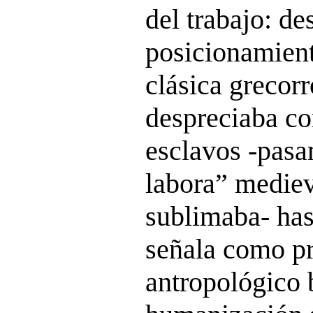
del trabajo: de
posicionamient
clásica grecor
despreciaba co
esclavos -pasan
labora” mediev
sublimaba- has
señala como pr
antropológico 