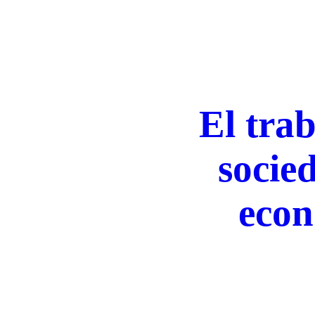
El tra
socie
econ