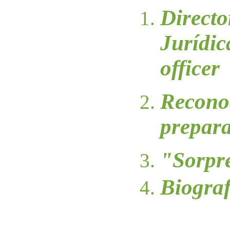
Directo
Jurídic
officer
Recono
prepar
"Sorpre
Biograf