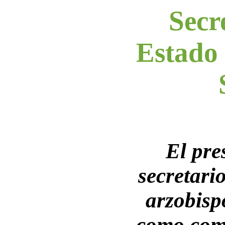
Secr
Estado 
El pres
secretario
arzobispo
como comp