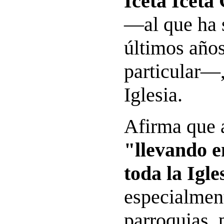
Iceta Iceta
—al que ha 
últimos año
particular—,
Iglesia.
Afirma que
"llevando e
toda la Igle
especialment
parroquias, 