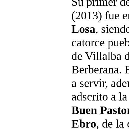
Su primer de
(2013) fue e
Losa
, siend
catorce pueb
de Villalba 
Berberana.
a servir, a
adscrito a l
Buen Pasto
Ebro
, de l