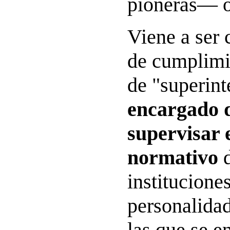
pioneras— o
Viene a ser 
de cumplimi
de "superin
encargado d
supervisar 
normativo
d
institucione
personalidad
las que se e