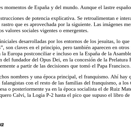
es momentos de España y del mundo. Aunque el lastre español s
trucciones de potencia explicativa. Se retroalimentan e inter
rastro que es aprovechada por la siguiente. Las imágenes me
s valores sociales vigentes o emergentes.
niciales desarrolladas por los entornos de los jesuitas, lo qu
”, son claves en el principio, pero también aparecen en otros
n la Europa postconciliar e incluso en la España de la Asamble
n del fundador del Opus Dei, en la concesión de la Prelatura 
temente a partir de las decisiones que tomó el Papa Francisco.
uchos nombres y una época principal, el franquismo. Ahí hay q
 falangistas con el resto de las familias del franquismo, a los
sa o posteriormente ya en la época socialista el de Ruiz Mat
nquero Calvi, la Logia P-2 hasta el pico que supuso el libro 
ra