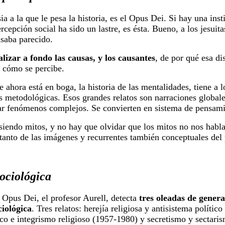
ia a la que le pesa la historia, es el Opus Dei. Si hay una inst
ercepción social ha sido un lastre, es ésta. Bueno, a los jesuit
asaba parecido.
alizar a fondo las causas, y los causantes
, de por qué esa di
 cómo se percibe.
e ahora está en boga, la historia de las mentalidades, tiene a 
s metodológicas. Esos grandes relatos son narraciones globale
ar fenómenos complejos. Se convierten en sistema de pensami
siendo mitos, y no hay que olvidar que los mitos no nos habla
 tanto de las imágenes y recurrentes también conceptuales del 
sociológica
l Opus Dei, el profesor Aurell, detecta
tres oleadas de genera
ociológica
. Tres relatos: herejía religiosa y antisistema polític
ico e integrismo religioso (1957-1980) y secretismo y sectari