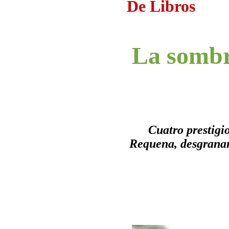
De Libros
La sombra
Cuatro prestigi
Requena, desgranan l