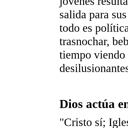
jóvenes resulta
salida para su
todo es políti
trasnochar, beb
tiempo viendo 
desilusionantes
Dios actúa en
"Cristo sí; Igl