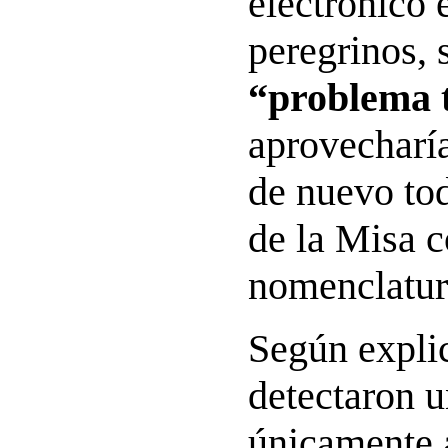
electrónico 
peregrinos, 
“problema 
aprovecharía
de nuevo tod
de la Misa 
nomenclatur
Según explic
detectaron u
únicamente a