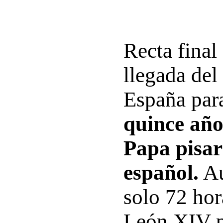
Recta final 
llegada del
España pa
quince año
Papa pisar
español.
Au
solo 72 hor
León XIV p