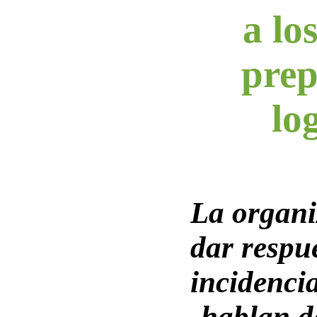
a lo
prep
log
La organi
dar respue
incidenci
hablan d