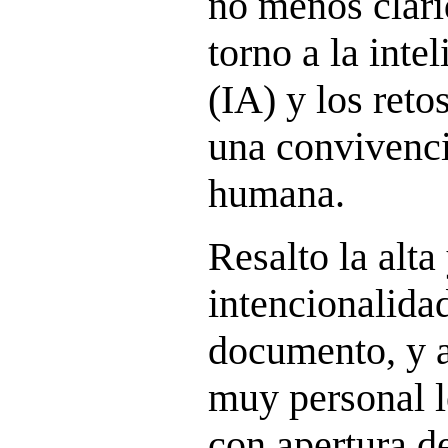
no menos clari
torno a la intel
(IA) y los reto
una convivenc
humana.
Resalto la alta
intencionalidad
documento, y a
muy personal l
con apertura d