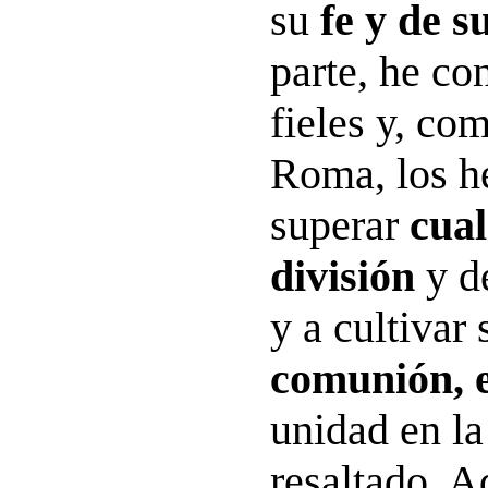
su
fe y de s
parte, he co
fieles y, co
Roma, los h
superar
cua
división
y de
y a cultivar
comunión, e
unidad en la
resaltado. A