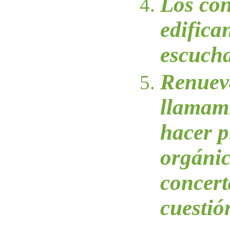
Los co
edifica
escuch
Renuev
llamam
hacer p
orgánic
concert
cuestió