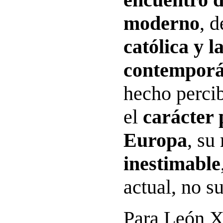
moderno
, d
católica y l
contempor
hecho percib
el
carácter 
Europa
, su
inestimable
actual, no s
Para León X