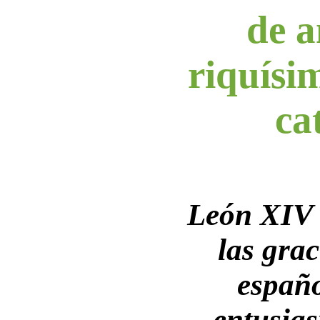
de a
riquísi
ca
León XIV 
las grac
españo
entusia