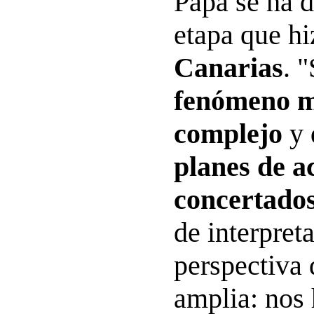
Papa se ha d
etapa que hi
Canarias
. 
fenómeno m
complejo
y 
planes de a
concertado
de interpret
perspectiva 
amplia: nos