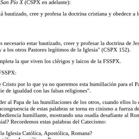
 San Pío X
(CSPX en adelante):
tá bautizado, cree y profesa la doctrina cristiana y obedece a l
s necesario estar bautizado, creer y profesar la doctrina de Je
 a los otros Pastores legítimos de la Iglesia" (CSPX 152).
pleta la que viven los clérigos y laicos de la FSSPX.
a FSSPX:
 Cristo por lo que ya no queremos esta humillación para el P
pie de igualdad con las falsas religiones".
r al Papa de las humillaciones de los otros, cuando ellos lo
ncongruencia de estas palabras se torna en cinismo a fuerza de
diencia humillante, mostrando una osadía desafiante al Rom
sial? Recordemos estas palabras del Catecismo:
 la Iglesia Católica, Apostólica, Romana?