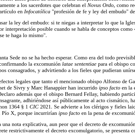
amente a los sacerdotes que celebran el
Novus Ordo
, como re
artículo en
Infocatólica
"profesión de fe y ley del embudo" d
usar la ley del embudo: si te niegas a interpretar lo que la Igl
eor interpretación posible cuando se habla de conceptos com
se te haga lo mismo".
Santa Sede no se ha hecho esperar. Como era del todo previsibl
o confirmando la excomunión
latae sententiae
para el obispo co
os consagrados, y advirtiendo a los fieles que pudieran unírs
s efectos legales que tanto el mencionado obispo Alfonso de G
net de Sivry y Marc Hanappier han incurrido
ipso facto
en la
Declaro además que el obispo Bernard Fellay, habiendo partic
nsagrante, adhiriéndose así públicamente al acto cismático, h
anon 1364 § 1
CIC
2021. Se advierte a los clérigos y fieles la
 Pío X, porque incurrirían
ipso facto
en la pena de excomun
a una nota explicativa, aun peor que el decreto de excomunión
rete restrictivamente el decreto excomulgatorio, se presenta