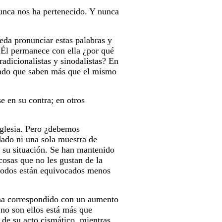
Nunca nos ha pertenecido. Y nunca
ueda pronunciar estas palabras y
 y Él permanece con ella ¿por qué
tradicionalistas y sinodalistas? En
yendo que saben más que el mismo
 en su contra; en otros
 Iglesia. Pero ¿debemos
ado ni una sola muestra de
 su situación. Se han mantenido
cosas que no les gustan de la
 "todos están equivocados menos
s ha correspondido con un aumento
 no son ellos está más que
 de su acto cismático, mientras