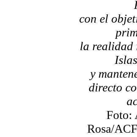
con el obje
pri
la realidad
Isla
y mantene
directo c
ac
Foto: 
Rosa/ACF