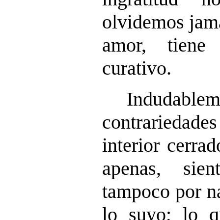
olvidemos jamá
amor, tiene
curativo.
Indudableme
contrariedade
interior cerra
apenas, sie
tampoco por n
lo suyo; lo 