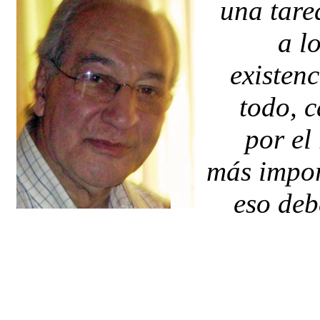
una tare
a l
existenc
todo, 
por el 
más impor
eso deb