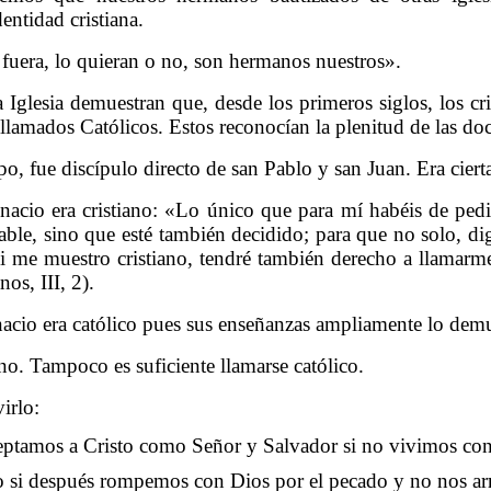
entidad cristiana.
 fuera, lo quieran o no, son hermanos nuestros».
a Iglesia demuestran que, desde los primeros siglos, los cr
 llamados Católicos. Estos reconocían la plenitud de las doc
o, fue discípulo directo de san Pablo y san Juan. Era cierta
cio era cristiano: «Lo único que para mí habéis de pedir
hable, sino que esté también decidido; para que no solo, di
 me muestro cristiano, tendré también derecho a llamarme
os, III, 2).
cio era católico pues sus enseñanzas ampliamente lo demu
ano. Tampoco es suficiente llamarse católico.
irlo:
ceptamos a Cristo como Señor y Salvador si no vivimos co
o si después rompemos con Dios por el pecado y no nos ar