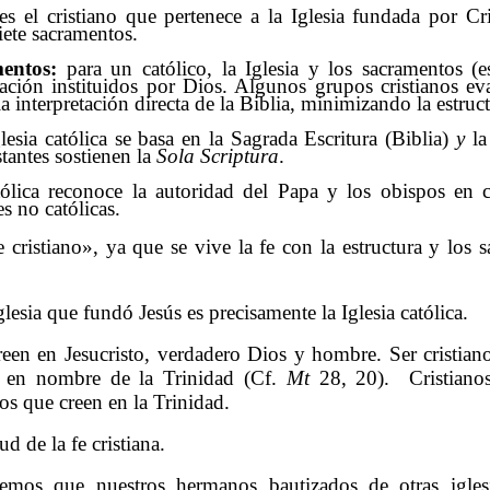
s el cristiano que pertenece a la Iglesia fundada por Cr
siete sacramentos.
mentos:
para un católico, la Iglesia y los sacramentos (e
ación instituidos por Dios. Algunos grupos cristianos ev
la interpretación directa de la Biblia, minimizando la estruct
lesia católica se basa en la Sagrada Escritura (Biblia)
y
la
antes sostienen la
Sola Scriptura
.
tólica reconoce la autoridad del Papa y los obispos en
s no católicas.
e cristiano», ya que se vive la fe con la estructura y los
glesia que fundó Jesús es precisamente la Iglesia católica.
reen en Jesucristo, verdadero Dios y hombre. Ser cristian
 en nombre de la Trinidad (Cf.
Mt
28, 20). Cristianos
os que creen en la Trinidad.
ud de la fe cristiana.
cemos que nuestros hermanos bautizados de otras igles