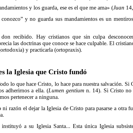
mandamientos y los guarda, ese es el que me ama» (
Juan
14,
 conozco” y no guarda sus mandamientos es un mentiroso
 don recibido. Hay cristianos que sin culpa desconocen 
recia las doctrinas que conoce se hace culpable. El cristia
rtodoxia) y practicarla (ortopraxis).
es la Iglesia que Cristo fundó
 Todo lo que hace Cristo, lo hace para nuestra salvación. Si 
s adherirnos a ella. (
Lumen gentium
n. 14). Si Cristo no
bemos pertenecer a ninguna.
do ni razón el dejar la Iglesia de Cristo para pasarse a otr
a.
nstituyó a su Iglesia Santa... Esta única Iglesia subsiste