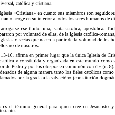
iversal, católica y cristiana.
 Iglesia «Cristiana» en cuanto sus miembros son seguidore
 cuanto acoge en su interior a todos los seres humanos de di
arrogarse ese título: una, santa católica, apostólica. Tod
epararon por voluntad de ellas, de la Iglesia católica-roman
lesias o sectas que nacen a partir de la voluntad de los 
ellos no de nosotros.
, 13-16, afirma en primer lugar que la única Iglesia de C
ostólica y constituida y organizada en este mundo como so
sor de Pedro y por los obispos en comunión con él» (n. 8).
denados de alguna manera tanto los fieles católicos como l
lamados por la gracia a la salvación» (constitución dogmáti
:
es el término general para quien cree en Jesucristo y
testantes.