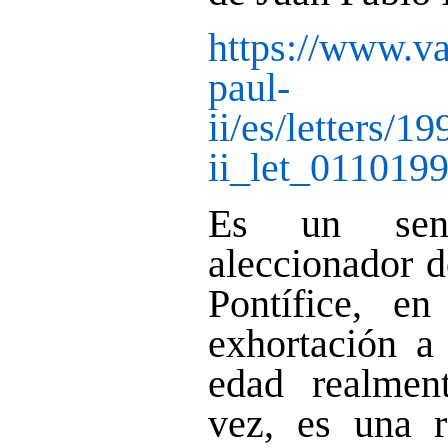
https://www.va
paul-
ii/es/letters/1
ii_let_0110199
Es un sent
aleccionador 
Pontífice, e
exhortación a
edad realmen
vez, es una r