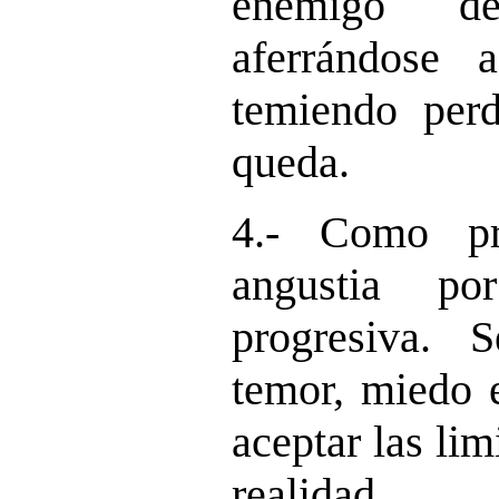
enemigo d
aferrándose
temiendo per
queda.
4.- Como pr
angustia po
progresiva. 
temor, miedo 
aceptar las lim
realidad.