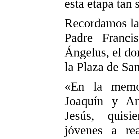
esta etapa tan 
Recordamos las
Padre Franci
Ángelus, el do
la Plaza de Sa
«En la memo
Joaquín y An
Jesús, quisi
jóvenes a re