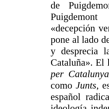
de Puigdemo
Puigdemo
«decepción ver
pone al lado d
y desprecia l
Cataluña». El 
per Catalunya
como
Junts
, e
español radica
ideología inde