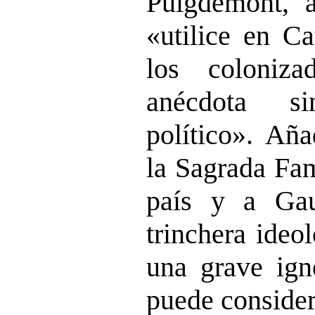
Puigdemont, 
«utilice en Ca
los coloniz
anécdota s
político». Añ
la Sagrada Fam
país y a Gau
trinchera ideo
una grave igno
puede consider