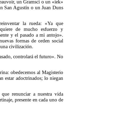
Beauvoir, un Gramsci o un «iek»
un San Agustín o un Juan Duns
reinventar la rueda: «Ya que
equiere de mucho esfuerzo y
esente y el pasado a mi antojo».
 nuevas formas de orden social
 una civilización.
asado, controlará el futuro». No
trina: obedecemos al Magisterio
an estar adoctrinados; lo niegan
 que renunciar a nuestra vida
tinaje, presente en cada uno de