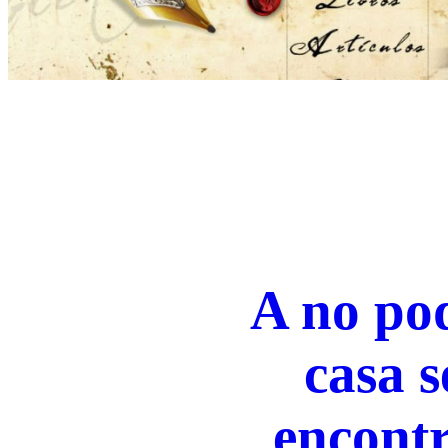
A no po
casa 
encont