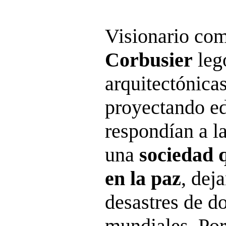
Visionario co
Corbusier
leg
arquitectónica
proyectando ed
respondían a l
una
sociedad 
en la paz
, dej
desastres de d
mundiales. Por