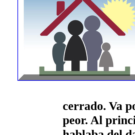
cerrado. Va po
peor. Al princ
hablaba del d