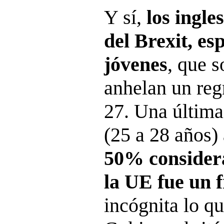
Y sí,
los ingle
del Brexit, es
jóvenes
, que 
anhelan un regr
27. Una última
(25 a 28 años)
50% considera
la UE fue un 
incógnita lo q