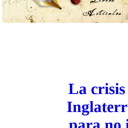
La crisi
Inglater
para no 