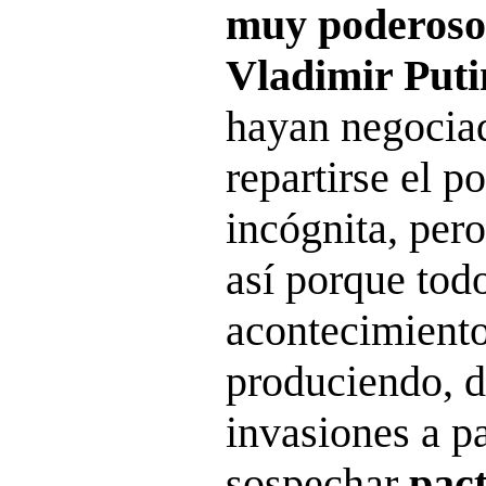
muy poderoso
Vladimir Puti
hayan negociad
repartirse el p
incógnita, per
así porque todo
acontecimiento
produciendo, d
invasiones a p
sospechar
pact