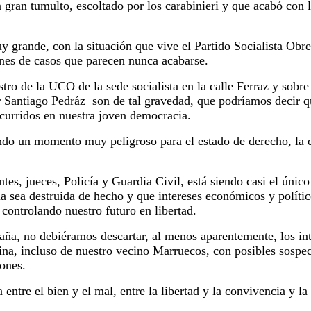
gran tumulto, escoltado por los carabinieri y que acabó con la
y grande, con la situación que vive el Partido Socialista Obr
ones de casos que parecen nunca acabarse.
istro de la UCO de la sede socialista en la calle Ferraz y sobr
or Santiago Pedráz son de tal gravedad, que podríamos decir 
curridos en nuestra joven democracia.
ndo un momento muy peligroso para el estado de derecho, la 
ntes, jueces, Policía y Guardia Civil, está siendo casi el únic
 sea destruida de hecho y que intereses económicos y polític
controlando nuestro futuro en libertad.
paña, no debiéramos descartar, al menos aparentemente, los in
a, incluso de nuestro vecino Marruecos, con posibles sospech
iones.
 entre el bien y el mal, entre la libertad y la convivencia y la